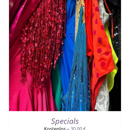
Specials
Kostenlos –
30,00
€