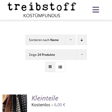
Zum
Inhalt
Toggl
springen
Navig
Startseite
Verleih
Sortieren nach
Name
Warenkorb
Zeige
24 Produkte
Kleinteile
Kostenlos –
6,00
€