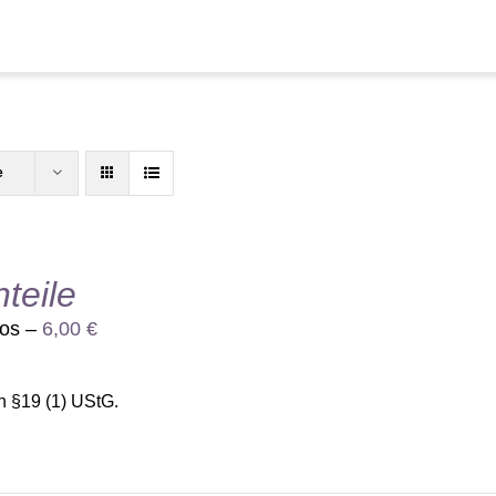
e
nteile
los –
6,00
€
h §19 (1) UStG.