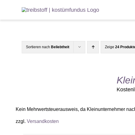
Zum
Inhalt
springen
Sortieren nach
Beliebtheit
Zeige
24 Produkt
Klei
Kosten
Kein Mehrwertsteuerausweis, da Kleinunternehmer nac
zzgl.
Versandkosten