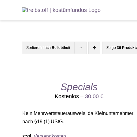
Zum
Inhalt
springen
Sortieren nach
Beliebtheit
Zeige
36 Produkt
Specials
Kostenlos –
30,00
€
Kein Mehrwertsteuerausweis, da Kleinunternehmer
nach §19 (1) UStG.
zzgl.
Versandkosten