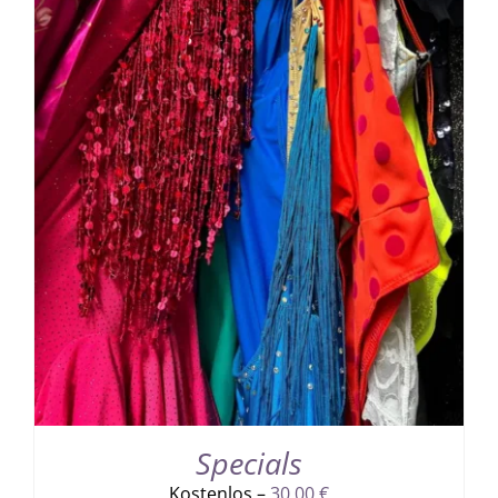
Specials
Kostenlos –
30,00
€