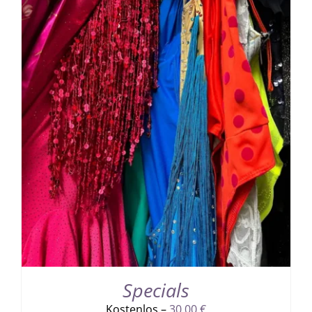
Specials
Kostenlos –
30,00
€