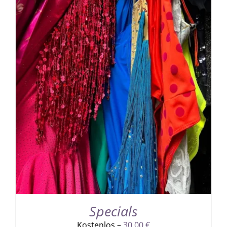
Specials
Kostenlos –
30,00
€