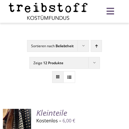
Zum
Inhalt
Toggl
springen
Navig
Startseite
Verleih
Sortieren nach
Beliebtheit
Warenkorb
Zeige
12 Produkte
Kleinteile
Kostenlos –
6,00
€