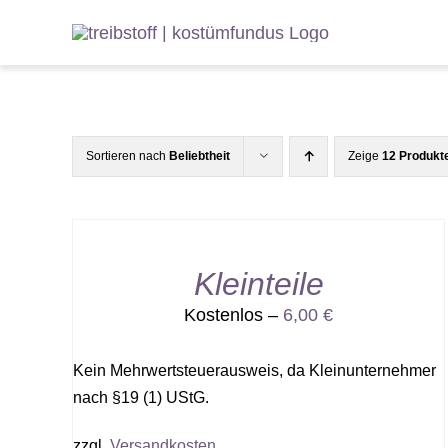
Zum
Inhalt
springen
Sortieren nach
Beliebtheit
Zeige
12 Produkt
Kleinteile
Kostenlos –
6,00
€
Kein Mehrwertsteuerausweis, da Kleinunternehmer
nach §19 (1) UStG.
zzgl.
Versandkosten