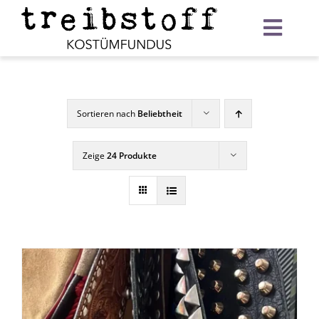
Zum
Inhalt
Toggl
springen
Navig
Startseite
Verleih
Sortieren nach
Beliebtheit
Warenkorb
Zeige
24 Produkte