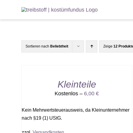
Zum
Inhalt
springen
Sortieren nach
Beliebtheit
Zeige
12 Produkt
Kleinteile
Kostenlos –
6,00
€
Kein Mehrwertsteuerausweis, da Kleinunternehmer
nach §19 (1) UStG.
zzgl.
Versandkosten