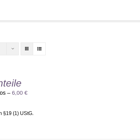
nteile
los –
6,00
€
h §19 (1) UStG.