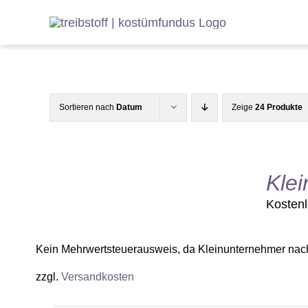
Zum
Inhalt
springen
Sortieren nach
Datum
Zeige
24 Produkte
Klei
Kosten
Kein Mehrwertsteuerausweis, da Kleinunternehmer nac
zzgl.
Versandkosten