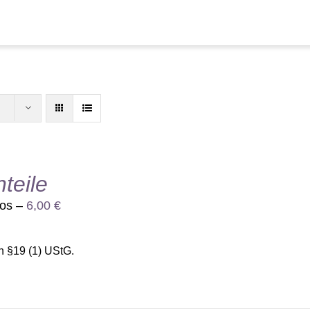
nteile
los –
6,00
€
h §19 (1) UStG.