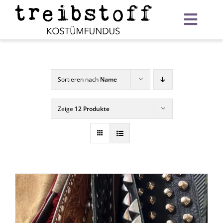
Zum
Inhalt
Toggl
springen
Navig
Startseite
Verleih
Sortieren nach
Name
Warenkorb
Zeige
12 Produkte