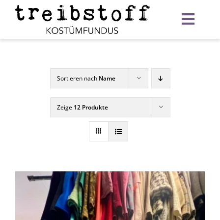
Zum
Inhalt
Toggl
springen
Navig
Startseite
Verleih
Sortieren nach
Name
Warenkorb
Zeige
12 Produkte