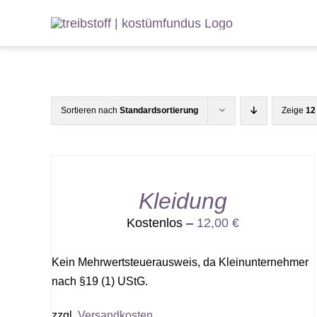
Zum
Inhalt
springen
Sortieren nach
Standardsortierung
Zeige
12
Kleidung
Kostenlos –
12,00
€
Kein Mehrwertsteuerausweis, da Kleinunternehmer
nach §19 (1) UStG.
zzgl.
Versandkosten