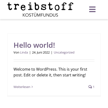
Zum
Inhalt
Toggl
springen
Navig
Startseite
Verleih
Hello world!
Warenkorb
Von
Linda
|
24. Juni 2022
|
Uncategorized
Welcome to WordPress. This is your first
post. Edit or delete it, then start writing!
Weiterlesen
1