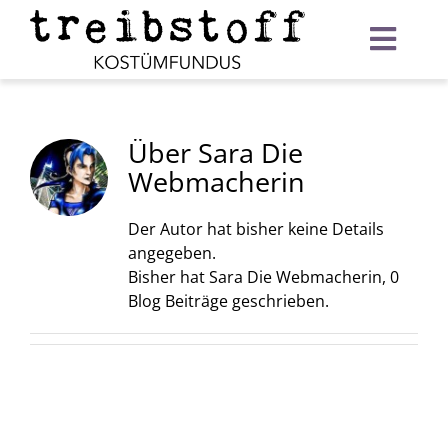
Zum
Inhalt
Toggl
springen
Navig
Startseite
Verleih
Über
Sara Die
Webmacherin
Warenkorb
Der Autor hat bisher keine Details
angegeben.
Bisher hat Sara Die Webmacherin, 0
Blog Beiträge geschrieben.